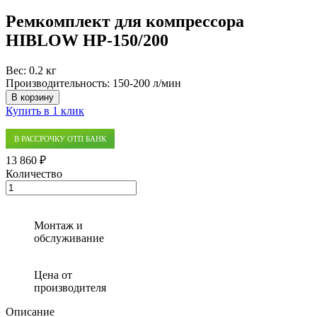
Ремкомплект для компрессора
HIBLOW HP-150/200
Вес:
0.2 кг
Производительность:
150-200 л/мин
В корзину
Купить в 1 клик
В РАССРОЧКУ ОТП БАНК
13 860 ₽
Количество
Количество
товара
Ремкомплект
для
Монтаж и
компрессора
обслуживание
HIBLOW
HP-
150/200
Цена от
производителя
Описание