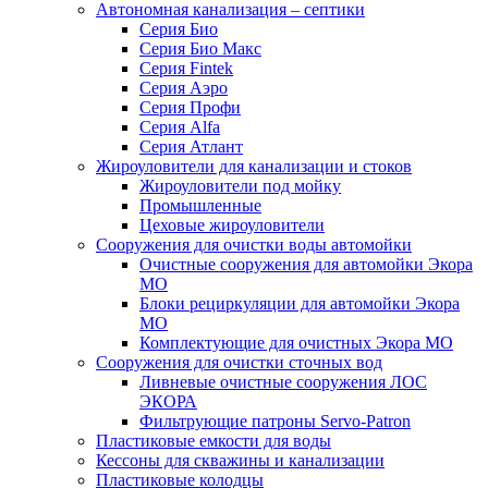
Автономная канализация – септики
Серия Био
Серия Био Макс
Серия Fintek
Серия Аэро
Серия Профи
Серия Alfa
Серия Атлант
Жироуловители для канализации и стоков
Жироуловители под мойку
Промышленные
Цеховые жироуловители
Сооружения для очистки воды автомойки
Очистные сооружения для автомойки Экора
МО
Блоки рециркуляции для автомойки Экора
МО
Комплектующие для очистных Экора МО
Сооружения для очистки сточных вод
Ливневые очистные сооружения ЛОС
ЭКОРА
Фильтрующие патроны Servo-Patron
Пластиковые емкости для воды
Кессоны для скважины и канализации
Пластиковые колодцы