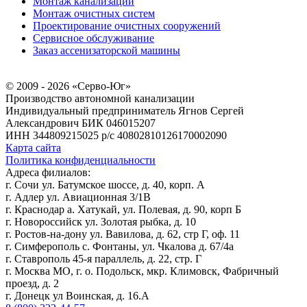
Монтаж канализации
Монтаж очистных систем
Проектирование очистных сооружений
Сервисное обслуживание
Заказ ассенизаторской машины
© 2009 - 2026 «Серво-Юг»
Производство автономной канализации
Индивидуальный предприниматель Ягнов Сергей
Александрович
БИК 046015207
ИНН 344809215025
р/с 40802810126170002090
Карта сайта
Политика конфиденциальности
Адреса филиалов:
г. Сочи ул. Батумское шоссе, д. 40, корп. А
г. Адлер ул. Авиационная 3/1В
г. Краснодар а. Хатукай, ул. Полевая, д. 90, корп Б
г. Новороссийск ул. Золотая рыбка, д. 10
г. Ростов-на-дону ул. Вавилова, д. 62, стр Г, оф. 11
г. Симферополь с. Фонтаны, ул. Чкалова д. 67/4а
г. Ставрополь 45-я параллель, д. 22, стр. Г
г. Москва МО, г. о. Подольск, мкр. Климовск, Фабричный
проезд, д. 2
г. Донецк ул Воинская, д. 16.А