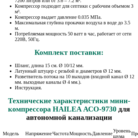
7200 литров или от 3.6 – 7.2 м³.
Компрессор подходит для септики с рабочим объемом 3
м³.
Компрессор выдает давление 0.035 МПа.
Максимальная глубина прокачки воздуха в воде до 3.5
м.
Потребляемая мощность 50 ватт в час, работает от сети
220В, 50Гц.
Комплект поставки:
Шланг, длина 15 см. Ø 10/12 мм.
Латунный штуцер с резьбой и диаметров Ø 12 мм.
Разветвитель потока на 10 выходов (входной канал Ø 12
мм. выходные каналы Ø 4 мм.).
Инструкция.
Технические характеристики мини-
компрессора HAILEA АСО-9730
для
автономной канализации
Уровень
Модель
Напряжение
Частота
Мощность
Давление
Пр
шума