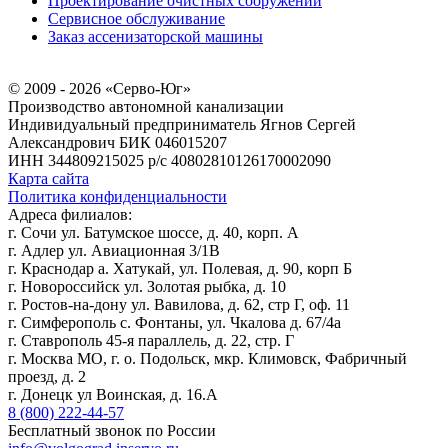
Проектирование очистных сооружений
Сервисное обслуживание
Заказ ассенизаторской машины
© 2009 - 2026 «Серво-Юг»
Производство автономной канализации
Индивидуальный предприниматель Ягнов Сергей
Александрович
БИК 046015207
ИНН 344809215025
р/с 40802810126170002090
Карта сайта
Политика конфиденциальности
Адреса филиалов:
г. Сочи ул. Батумское шоссе, д. 40, корп. А
г. Адлер ул. Авиационная 3/1В
г. Краснодар а. Хатукай, ул. Полевая, д. 90, корп Б
г. Новороссийск ул. Золотая рыбка, д. 10
г. Ростов-на-дону ул. Вавилова, д. 62, стр Г, оф. 11
г. Симферополь с. Фонтаны, ул. Чкалова д. 67/4а
г. Ставрополь 45-я параллель, д. 22, стр. Г
г. Москва МО, г. о. Подольск, мкр. Климовск, Фабричный
проезд, д. 2
г. Донецк ул Воинская, д. 16.А
8 (800) 222-44-57
Бесплатный звонок по России