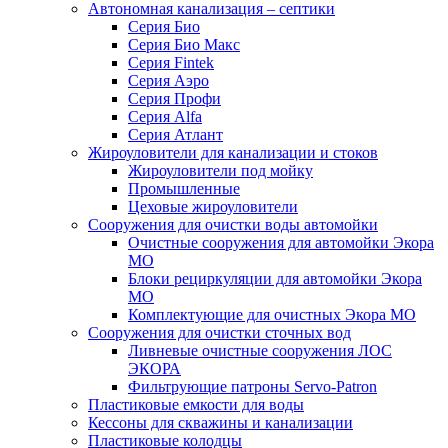
Автономная канализация – септики
Серия Био
Серия Био Макс
Серия Fintek
Серия Аэро
Серия Профи
Серия Alfa
Серия Атлант
Жироуловители для канализации и стоков
Жироуловители под мойку
Промышленные
Цеховые жироуловители
Сооружения для очистки воды автомойки
Очистные сооружения для автомойки Экора
МО
Блоки рециркуляции для автомойки Экора
МО
Комплектующие для очистных Экора МО
Сооружения для очистки сточных вод
Ливневые очистные сооружения ЛОС
ЭКОРА
Фильтрующие патроны Servo-Patron
Пластиковые емкости для воды
Кессоны для скважины и канализации
Пластиковые колодцы