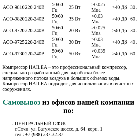
50/60
>0.025
АСО-9810
220-240В
25 Вт
>40 Дб
30
Гц
Мпа
50/60
>0.03
АСО-9820
220-240В
35 Вт
>40 Дб
60
Гц
Мпа
50/60
>0.025
АСО-9720
220-240В
20 Вт
>40 Дб
30
Гц
Мпа
50/60
>0.03
АСО-9725
220-240В
30 Вт
>40 Дб
40
Гц
Мпа
50/60
>0.035
АСО-9730
220-240В
50 Вт
>40 Дб
60
Гц
Мпа
Компрессор HAILEA – это профессиональный компрессор,
специально разработанный для выработки более
напряженного потока воздуха в больших объемах воды.
Компрессор HAILEA подходит для использования в очистных
сооружениях.
Самовывоз
из офисов нашей компании
по:
ЦЕНТРАЛЬНЫЙ ОФИС
г.Сочи, ул. Батумское шоссе, д. 64, корп. 1
тел.: +7 (988) 237-32-87