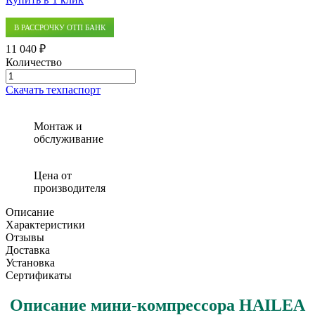
В РАССРОЧКУ ОТП БАНК
11 040 ₽
Количество
Количество
товара
Скачать техпаспорт
Компрессор
Hailea
ACO-
Монтаж и
9730
обслуживание
Цена от
производителя
Описание
Характеристики
Отзывы
Доставка
Установка
Сертификаты
Описание мини-компрессора HAILEA