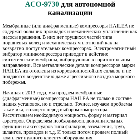
ACO-9730
для автономной
канализации
Мембранные (или диафрагменные) компрессоры HAILEA не
содержат больших прокладок и механических уплотнений как
насосы вращения. В них нет трущихся частей типа
поршневых колец и механических уплотнений как на
возвратно-поступательных компрессорах. Электромагнитный
вибратор миникомпрессора приводит в действие
синтетические мембраны, вибрирующие в горизонтальном
направлении. Все металлические детали компрессоров марки
HAILEA изготовлены из коррозионностойких сплавов и не
поддаются воздействию даже агрессивного воздуха морского
побережья.
Начиная с 2013 года, мы продаем мембранные
(диафрагменные) компрессоры HAILEA не только в составе
наших установок, но и отдельно. Точнее, изучаем проблемы
заказчика, стоящего перед выбором компрессора.
Рассчитываем необходимую мощность, форму и материал
аэраторов. Определяем необходимость дополнительных
функций и аксессуаров типа фильтров, заземления, труб,
шлангов, проводов и т.д. И только потом продаем полный
комплект нужного клиенту оборудования.