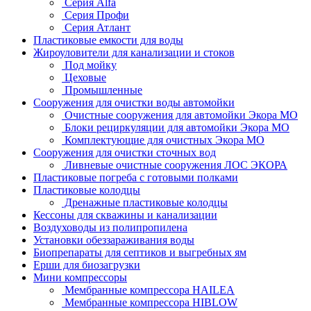
Серия Alfa
Серия Профи
Серия Атлант
Пластиковые емкости для воды
Жироуловители для канализации и стоков
Под мойку
Цеховые
Промышленные
Сооружения для очистки воды автомойки
Очистные сооружения для автомойки Экора МО
Блоки рециркуляции для автомойки Экора МО
Комплектующие для очистных Экора МО
Сооружения для очистки сточных вод
Ливневые очистные сооружения ЛОС ЭКОРА
Пластиковые погреба с готовыми полками
Пластиковые колодцы
Дренажные пластиковые колодцы
Кессоны для скважины и канализации
Воздуховоды из полипропилена
Установки обеззараживания воды
Биопрепараты для септиков и выгребных ям
Ерши для биозагрузки
Мини компрессоры
Мембранные компрессора HAILEA
Мембранные компрессора HIBLOW