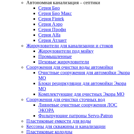
Автономная канализация – септики
Серия Био
Серия Био Макс
Серия Fintek
Серия Аэро
Серия Профи
Серия Alfa
Серия Атлант
Жироуловители для канализации и стоков
Жироуловители под мойку
Промышленные
Цеховые жироуловители
Сооружения для очистки воды автомойки
Очистные сооружения для автомойки Экора
МО
Блоки рециркуляции для автомойки Экора
МО
Комплектующие для очистных Экора МО
Сооружения для очистки сточных вод
Ливневые очистные сооружения ЛОС
ЭКОРА
Фильтрующие патроны Servo-Patron
Пластиковые емкости для воды
Кессоны для скважины и канализации
Пластиковые колодцы