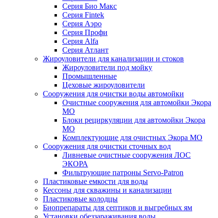
Серия Био Макс
Серия Fintek
Серия Аэро
Серия Профи
Серия Alfa
Серия Атлант
Жироуловители для канализации и стоков
Жироуловители под мойку
Промышленные
Цеховые жироуловители
Сооружения для очистки воды автомойки
Очистные сооружения для автомойки Экора
МО
Блоки рециркуляции для автомойки Экора
МО
Комплектующие для очистных Экора МО
Сооружения для очистки сточных вод
Ливневые очистные сооружения ЛОС
ЭКОРА
Фильтрующие патроны Servo-Patron
Пластиковые емкости для воды
Кессоны для скважины и канализации
Пластиковые колодцы
Биопрепараты для септиков и выгребных ям
Установки обеззараживания воды