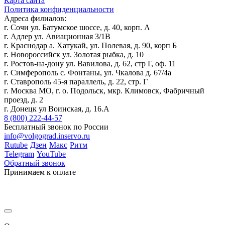
Карта сайта
Политика конфиденциальности
Адреса филиалов:
г. Сочи ул. Батумское шоссе, д. 40, корп. А
г. Адлер ул. Авиационная 3/1В
г. Краснодар а. Хатукай, ул. Полевая, д. 90, корп Б
г. Новороссийск ул. Золотая рыбка, д. 10
г. Ростов-на-дону ул. Вавилова, д. 62, стр Г, оф. 11
г. Симферополь с. Фонтаны, ул. Чкалова д. 67/4а
г. Ставрополь 45-я параллель, д. 22, стр. Г
г. Москва МО, г. о. Подольск, мкр. Климовск, Фабричный
проезд, д. 2
г. Донецк ул Воинская, д. 16.А
8 (800) 222-44-57
Бесплатный звонок по России
info@volgograd.inservo.ru
Rutube
Дзен
Макс
Ритм
Telegram
YouTube
Обратный звонок
Принимаем к оплате