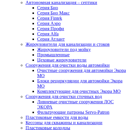
Автономная канализация – септики
Серия Био
Серия Био Макс
Серия Fintek
Серия Аэро
Серия Профи
Серия Alfa
Серия Атлант
Жироуловители для канализации и стоков
Жироуловители под мойку
Промышленные
Цеховые жироуловители
Сооружения для очистки воды автомойки
Очистные сооружения для автомойки Экора
МО
Блоки рециркуляции для автомойки Экора
МО
Комплектующие для очистных Экора МО
Сооружения для очистки сточных вод
Ливневые очистные сооружения ЛОС
ЭКОРА
Фильтрующие патроны Servo-Patron
Пластиковые емкости для воды
Кессоны для скважины и канализации
Пластиковые колодцы