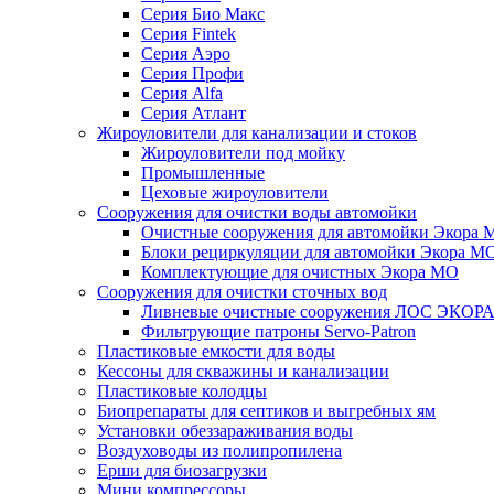
Серия Био Макс
Серия Fintek
Серия Аэро
Серия Профи
Серия Alfa
Серия Атлант
Жироуловители для канализации и стоков
Жироуловители под мойку
Промышленные
Цеховые жироуловители
Сооружения для очистки воды автомойки
Очистные сооружения для автомойки Экора 
Блоки рециркуляции для автомойки Экора М
Комплектующие для очистных Экора МО
Сооружения для очистки сточных вод
Ливневые очистные сооружения ЛОС ЭКОР
Фильтрующие патроны Servo-Patron
Пластиковые емкости для воды
Кессоны для скважины и канализации
Пластиковые колодцы
Биопрепараты для септиков и выгребных ям
Установки обеззараживания воды
Воздуховоды из полипропилена
Ерши для биозагрузки
Мини компрессоры