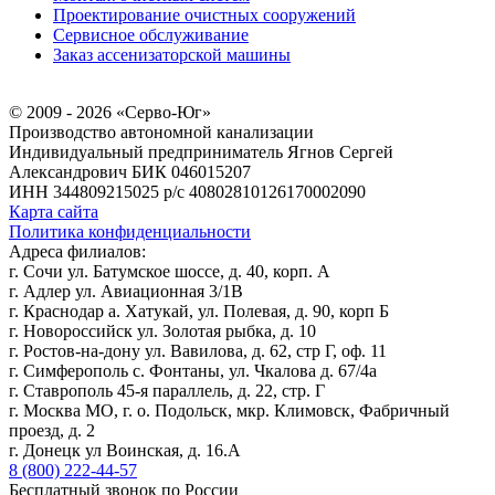
Проектирование очистных сооружений
Сервисное обслуживание
Заказ ассенизаторской машины
© 2009 - 2026 «Серво-Юг»
Производство автономной канализации
Индивидуальный предприниматель Ягнов Сергей
Александрович
БИК 046015207
ИНН 344809215025
р/с 40802810126170002090
Карта сайта
Политика конфиденциальности
Адреса филиалов:
г. Сочи ул. Батумское шоссе, д. 40, корп. А
г. Адлер ул. Авиационная 3/1В
г. Краснодар а. Хатукай, ул. Полевая, д. 90, корп Б
г. Новороссийск ул. Золотая рыбка, д. 10
г. Ростов-на-дону ул. Вавилова, д. 62, стр Г, оф. 11
г. Симферополь с. Фонтаны, ул. Чкалова д. 67/4а
г. Ставрополь 45-я параллель, д. 22, стр. Г
г. Москва МО, г. о. Подольск, мкр. Климовск, Фабричный
проезд, д. 2
г. Донецк ул Воинская, д. 16.А
8 (800) 222-44-57
Бесплатный звонок по России