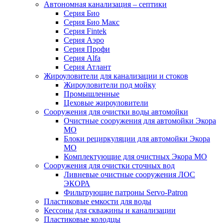
Автономная канализация – септики
Серия Био
Серия Био Макс
Серия Fintek
Серия Аэро
Серия Профи
Серия Alfa
Серия Атлант
Жироуловители для канализации и стоков
Жироуловители под мойку
Промышленные
Цеховые жироуловители
Сооружения для очистки воды автомойки
Очистные сооружения для автомойки Экора
МО
Блоки рециркуляции для автомойки Экора
МО
Комплектующие для очистных Экора МО
Сооружения для очистки сточных вод
Ливневые очистные сооружения ЛОС
ЭКОРА
Фильтрующие патроны Servo-Patron
Пластиковые емкости для воды
Кессоны для скважины и канализации
Пластиковые колодцы