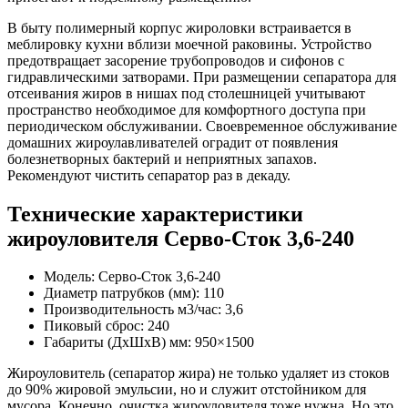
В быту полимерный корпус жироловки встраивается в
меблировку кухни вблизи моечной раковины. Устройство
предотвращает засорение трубопроводов и сифонов с
гидравлическими затворами. При размещении сепаратора для
отсеивания жиров в нишах под столешницей учитывают
пространство необходимое для комфортного доступа при
периодическом обслуживании. Своевременное обслуживание
домашних жироулавливателей оградит от появления
болезнетворных бактерий и неприятных запахов.
Рекомендуют чистить сепаратор раз в декаду.
Технические характеристики
жироуловителя Серво-Сток 3,6-240
Модель: Серво-Сток 3,6-240
Диаметр патрубков (мм): 110
Производительность м3/час: 3,6
Пиковый сброс: 240
Габариты (ДхШхВ) мм: 950×1500
Жироуловитель (сепаратор жира) не только удаляет из стоков
до 90% жировой эмульсии, но и служит отстойником для
мусора. Конечно, очистка жироуловителя тоже нужна. Но это