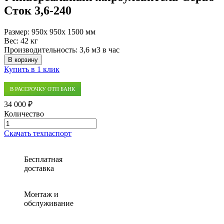
Сток 3,6-240
Размер:
950x 950x 1500 мм
Вес:
42 кг
Производительность:
3,6 м3 в час
В корзину
Купить в 1 клик
В РАССРОЧКУ ОТП БАНК
34 000 ₽
Количество
Количество
товара
Скачать техпаспорт
Универсальный
жироуловитель
Серво-
Бесплатная
Сток
доставка
3,6-
240
Монтаж и
обслуживание