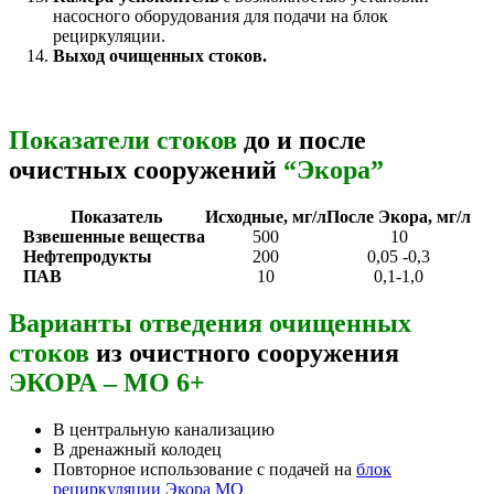
насосного оборудования для подачи на блок
рециркуляции.
Выход очищенных стоков.
Показатели стоков
до и после
очистных сооружений
“Экора”
Показатель
Исходные, мг/л
После Экора, мг/л
Взвешенные вещества
500
10
Нефтепродукты
200
0,05 -0,3
ПАВ
10
0,1-1,0
Варианты отведения очищенных
стоков
из очистного сооружения
ЭКОРА – МО 6+
В центральную канализацию
В дренажный колодец
Повторное использование с подачей на
блок
рециркуляции Экора МО