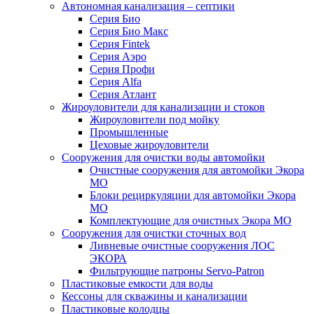
Автономная канализация – септики
Серия Био
Серия Био Макс
Серия Fintek
Серия Аэро
Серия Профи
Серия Alfa
Серия Атлант
Жироуловители для канализации и стоков
Жироуловители под мойку
Промышленные
Цеховые жироуловители
Сооружения для очистки воды автомойки
Очистные сооружения для автомойки Экора
МО
Блоки рециркуляции для автомойки Экора
МО
Комплектующие для очистных Экора МО
Сооружения для очистки сточных вод
Ливневые очистные сооружения ЛОС
ЭКОРА
Фильтрующие патроны Servo-Patron
Пластиковые емкости для воды
Кессоны для скважины и канализации
Пластиковые колодцы