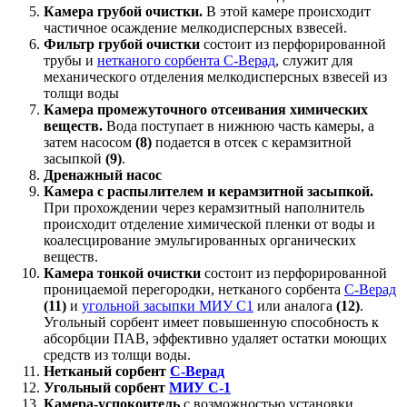
Камера грубой очистки.
В этой камере происходит
частичное осаждение мелкодисперсных взвесей.
Фильтр грубой очистки
состоит из перфорированной
трубы и
нетканого сорбента С-Верад
, служит для
механического отделения мелкодисперсных взвесей из
толщи воды
Камера промежуточного отсеивания химических
веществ.
Вода поступает в нижнюю часть камеры, а
затем насосом
(8)
подается в отсек с керамзитной
засыпкой
(9)
.
Дренажный насос
Камера с распылителем и керамзитной засыпкой.
При прохождении через керамзитный наполнитель
происходит отделение химической пленки от воды и
коалесцирование эмульгированных органических
веществ.
Камера тонкой очистки
состоит из перфорированной
проницаемой перегородки, нетканого сорбента
С-Верад
(11)
и
угольной засыпки МИУ С1
или аналога
(12)
.
Угольный сорбент имеет повышенную способность к
абсорбции ПАВ, эффективно удаляет остатки моющих
средств из толщи воды.
Нетканый сорбент
С-Верад
Угольный сорбент
МИУ С-1
Камера-успокоитель
с возможностью установки