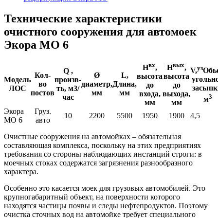
Технические характеристики
очистного сооружения для автомоек
Экора МО 6
вх
вых
Н
,
Н
,
уз
V,
Обь
Q ,
Кол-
Ø
L,
высота
высота
угольн
Модель
произв-
во
диаметр,
Длина,
до
до
засыпк
ЛОС
ть, м3/
постов
мм
мм
входа,
выхода,
3
час
м
мм
мм
Экора
Груз.
10
2200
5500
1950
1900
4,5
МО 6
авто
Очистные сооружения на автомойках – обязательная
составляющая комплекса, поскольку на этих предприятиях
требования со стороны наблюдающих инстанций строги: в
моечных стоках содержатся загрязнения разнообразного
характера.
Особенно это касается моек для грузовых автомобилей. Это
крупногабаритный объект, на поверхности которого
находятся частицы почвы и следы нефтепродуктов. Поэтому
очистка сточных вод на автомойке требует специального