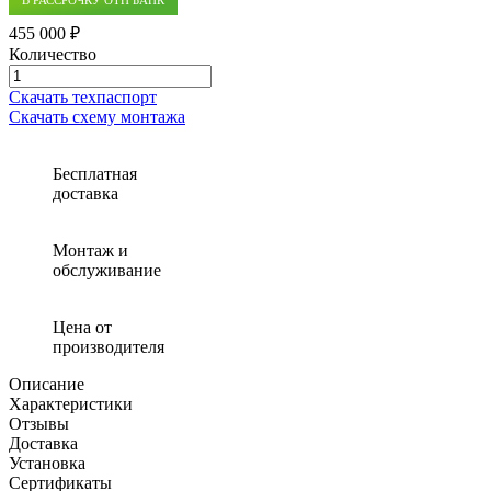
455 000 ₽
Количество
Количество
товара
Скачать техпаспорт
Очистное
Скачать схему монтажа
сооружение
для
автомойки
Бесплатная
Экора
доставка
МО
6+
для
Монтаж и
грузовиков
обслуживание
Цена от
производителя
Описание
Характеристики
Отзывы
Доставка
Установка
Сертификаты