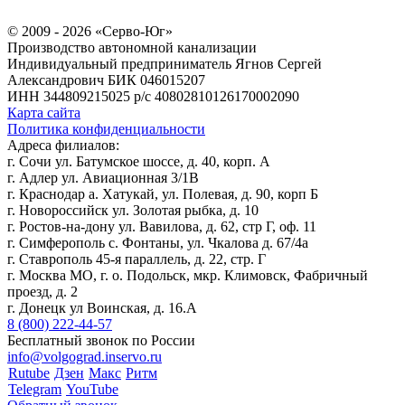
© 2009 - 2026 «Серво-Юг»
Производство автономной канализации
Индивидуальный предприниматель Ягнов Сергей
Александрович
БИК 046015207
ИНН 344809215025
р/с 40802810126170002090
Карта сайта
Политика конфиденциальности
Адреса филиалов:
г. Сочи ул. Батумское шоссе, д. 40, корп. А
г. Адлер ул. Авиационная 3/1В
г. Краснодар а. Хатукай, ул. Полевая, д. 90, корп Б
г. Новороссийск ул. Золотая рыбка, д. 10
г. Ростов-на-дону ул. Вавилова, д. 62, стр Г, оф. 11
г. Симферополь с. Фонтаны, ул. Чкалова д. 67/4а
г. Ставрополь 45-я параллель, д. 22, стр. Г
г. Москва МО, г. о. Подольск, мкр. Климовск, Фабричный
проезд, д. 2
г. Донецк ул Воинская, д. 16.А
8 (800) 222-44-57
Бесплатный звонок по России
info@volgograd.inservo.ru
Rutube
Дзен
Макс
Ритм
Telegram
YouTube