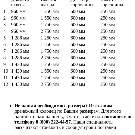
шахты
шахты
горловины
горловины
1
960 мм
1 250 мм
600 мм
250 мм
2
960 мм
1 550 мм
600 мм
250 мм
3
960 мм
1 750 мм
600 мм
250 мм
4
960 мм
2 750 мм
600 мм
250 мм
5
1 286 мм
1 250 мм
600 мм
250 мм
6
1 286 мм
1 550 мм
600 мм
250 мм
7
1 286 мм
1 750 мм
600 мм
250 мм
8
1 286 мм
2 750 мм
600 мм
250 мм
9
1 430 мм
1 250 мм
600 мм
250 мм
10
1 430 мм
1 550 мм
600 мм
250 мм
11
1 430 мм
1 750 мм
600 мм
250 мм
12
1 430 мм
2 750 мм
600 мм
250 мм
Не нашли необходимого размера?
Изготовим
дренажный колодец по Вашим размерам. Для этого
напишите нам на почту, в чат на сайте или
позвоните по
телефону 8 (800) 222-44-57
. Наши специалисты
рассчитают стоимость и сообщат сроки поставки.