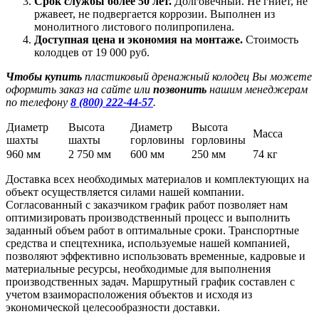
Срок службы более 50 лет.
Долговечный. Не гниет, не
ржавеет, не подвергается коррозии. Выполнен из
монолитного листового полипропилена.
Доступная цена и экономия на монтаже.
Стоимость
колодцев от 19 000 руб.
Чтобы купить
пластиковый дренажный колодец Вы можете
оформить заказ на сайте или
позвонить
нашим менеджерам
по телефону
8 (800) 222-44-57
.
Диаметр
Высота
Диаметр
Высота
Масса
шахты
шахты
горловины
горловины
960 мм
2 750 мм
600 мм
250 мм
74 кг
Доставка всех необходимых материалов и комплектующих на
объект осуществляется силами нашей компании.
Согласованный с заказчиком график работ позволяет нам
оптимизировать производственный процесс и выполнить
заданный объем работ в оптимальные сроки. Транспортные
средства и спецтехника, используемые нашей компанией,
позволяют эффективно использовать временные, кадровые и
материальные ресурсы, необходимые для выполнения
производственных задач. Маршрутный график составлен с
учетом взаиморасположения объектов и исходя из
экономической целесообразности доставки.