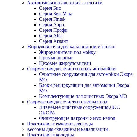
Автономная канализация – септики
Серия Био
Серия Био Макс
Серия Fintek
Серия Аэро
Серия Профи
Серия Alfa
Серия Атлант
Жироуловители для канализации и стоков
Жироуловители под мойку
Промышленные
Цеховые жироуловители
Сооружения для очистки воды автомойки
Очистные сооружения для автомойки Экора
МО
Блоки рециркуляции для автомойки Экора
МО
Комплектующие для очистных Экора МО
Сооружения для очистки сточных вод
Ливневые очистные сооружения ЛОС
ЭКОРА
Фильтрующие патроны Servo-Patron
Пластиковые емкости для воды
Кессоны для скважины и канализации
Пластиковые колодцы