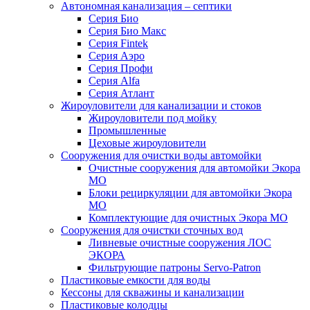
Автономная канализация – септики
Серия Био
Серия Био Макс
Серия Fintek
Серия Аэро
Серия Профи
Серия Alfa
Серия Атлант
Жироуловители для канализации и стоков
Жироуловители под мойку
Промышленные
Цеховые жироуловители
Сооружения для очистки воды автомойки
Очистные сооружения для автомойки Экора
МО
Блоки рециркуляции для автомойки Экора
МО
Комплектующие для очистных Экора МО
Сооружения для очистки сточных вод
Ливневые очистные сооружения ЛОС
ЭКОРА
Фильтрующие патроны Servo-Patron
Пластиковые емкости для воды
Кессоны для скважины и канализации
Пластиковые колодцы