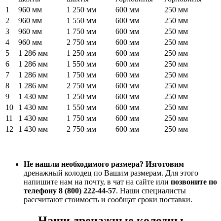
1
960 мм
1 250 мм
600 мм
250 мм
2
960 мм
1 550 мм
600 мм
250 мм
3
960 мм
1 750 мм
600 мм
250 мм
4
960 мм
2 750 мм
600 мм
250 мм
5
1 286 мм
1 250 мм
600 мм
250 мм
6
1 286 мм
1 550 мм
600 мм
250 мм
7
1 286 мм
1 750 мм
600 мм
250 мм
8
1 286 мм
2 750 мм
600 мм
250 мм
9
1 430 мм
1 250 мм
600 мм
250 мм
10
1 430 мм
1 550 мм
600 мм
250 мм
11
1 430 мм
1 750 мм
600 мм
250 мм
12
1 430 мм
2 750 мм
600 мм
250 мм
Не нашли необходимого размера?
Изготовим
дренажный колодец по Вашим размерам. Для этого
напишите нам на почту, в чат на сайте или
позвоните по
телефону 8 (800) 222-44-57
. Наши специалисты
рассчитают стоимость и сообщат сроки поставки.
Наши дренажные колодцы