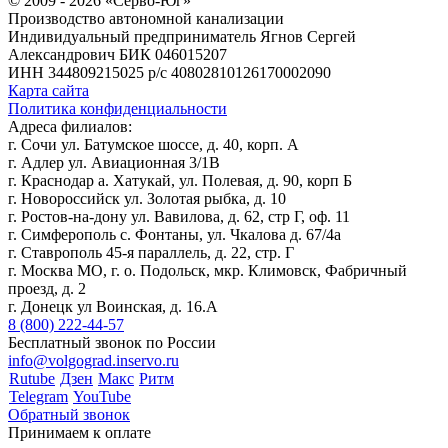
© 2009 - 2026 «Серво-Юг»
Производство автономной канализации
Индивидуальный предприниматель Ягнов Сергей
Александрович
БИК 046015207
ИНН 344809215025
р/с 40802810126170002090
Карта сайта
Политика конфиденциальности
Адреса филиалов:
г. Сочи ул. Батумское шоссе, д. 40, корп. А
г. Адлер ул. Авиационная 3/1В
г. Краснодар а. Хатукай, ул. Полевая, д. 90, корп Б
г. Новороссийск ул. Золотая рыбка, д. 10
г. Ростов-на-дону ул. Вавилова, д. 62, стр Г, оф. 11
г. Симферополь с. Фонтаны, ул. Чкалова д. 67/4а
г. Ставрополь 45-я параллель, д. 22, стр. Г
г. Москва МО, г. о. Подольск, мкр. Климовск, Фабричный
проезд, д. 2
г. Донецк ул Воинская, д. 16.А
8 (800) 222-44-57
Бесплатный звонок по России
info@volgograd.inservo.ru
Rutube
Дзен
Макс
Ритм
Telegram
YouTube
Обратный звонок
Принимаем к оплате