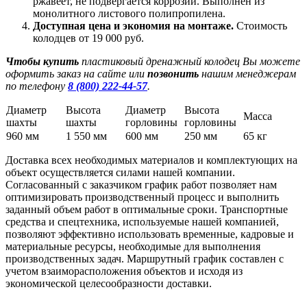
ржавеет, не подвергается коррозии. Выполнен из
монолитного листового полипропилена.
Доступная цена и экономия на монтаже.
Стоимость
колодцев от 19 000 руб.
Чтобы купить
пластиковый дренажный колодец Вы можете
оформить заказ на сайте или
позвонить
нашим менеджерам
по телефону
8 (800) 222-44-57
.
Диаметр
Высота
Диаметр
Высота
Масса
шахты
шахты
горловины
горловины
960 мм
1 550 мм
600 мм
250 мм
65 кг
Доставка всех необходимых материалов и комплектующих на
объект осуществляется силами нашей компании.
Согласованный с заказчиком график работ позволяет нам
оптимизировать производственный процесс и выполнить
заданный объем работ в оптимальные сроки. Транспортные
средства и спецтехника, используемые нашей компанией,
позволяют эффективно использовать временные, кадровые и
материальные ресурсы, необходимые для выполнения
производственных задач. Маршрутный график составлен с
учетом взаиморасположения объектов и исходя из
экономической целесообразности доставки.