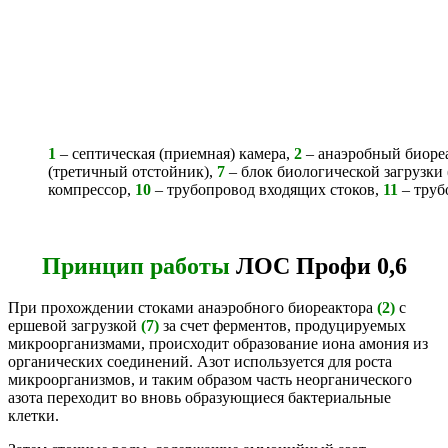
1
– септическая (приемная) камера,
2
– анаэробный биоре
(третичный отстойник),
7
– блок биологической загрузки 
компрессор,
10
– трубопровод входящих стоков,
11
– труб
Принцип работы
ЛОС Профи 0,6
При прохождении стоками анаэробного биореактора
(2)
с
ершевой загрузкой
(7)
за счет ферментов, продуцируемых
микроорганизмами, происходит образование иона амония из
органических соединений. Азот используется для роста
микроорганизмов, и таким образом часть неорганического
азота переходит во вновь образующиеся бактериальные
клетки.