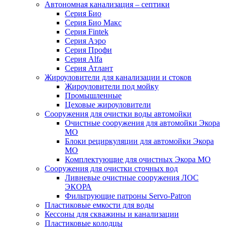
Автономная канализация – септики
Серия Био
Серия Био Макс
Серия Fintek
Серия Аэро
Серия Профи
Серия Alfa
Серия Атлант
Жироуловители для канализации и стоков
Жироуловители под мойку
Промышленные
Цеховые жироуловители
Сооружения для очистки воды автомойки
Очистные сооружения для автомойки Экора
МО
Блоки рециркуляции для автомойки Экора
МО
Комплектующие для очистных Экора МО
Сооружения для очистки сточных вод
Ливневые очистные сооружения ЛОС
ЭКОРА
Фильтрующие патроны Servo-Patron
Пластиковые емкости для воды
Кессоны для скважины и канализации
Пластиковые колодцы