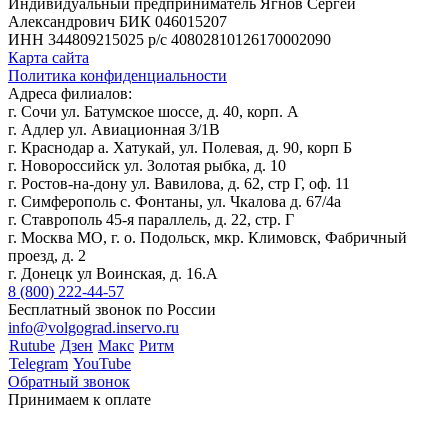
Индивидуальный предприниматель Ягнов Сергей
Александрович
БИК 046015207
ИНН 344809215025
р/с 40802810126170002090
Карта сайта
Политика конфиденциальности
Адреса филиалов:
г. Сочи ул. Батумское шоссе, д. 40, корп. А
г. Адлер ул. Авиационная 3/1В
г. Краснодар а. Хатукай, ул. Полевая, д. 90, корп Б
г. Новороссийск ул. Золотая рыбка, д. 10
г. Ростов-на-дону ул. Вавилова, д. 62, стр Г, оф. 11
г. Симферополь с. Фонтаны, ул. Чкалова д. 67/4а
г. Ставрополь 45-я параллель, д. 22, стр. Г
г. Москва МО, г. о. Подольск, мкр. Климовск, Фабричный
проезд, д. 2
г. Донецк ул Воинская, д. 16.А
8 (800) 222-44-57
Бесплатный звонок по России
info@volgograd.inservo.ru
Rutube
Дзен
Макс
Ритм
Telegram
YouTube
Обратный звонок
Принимаем к оплате