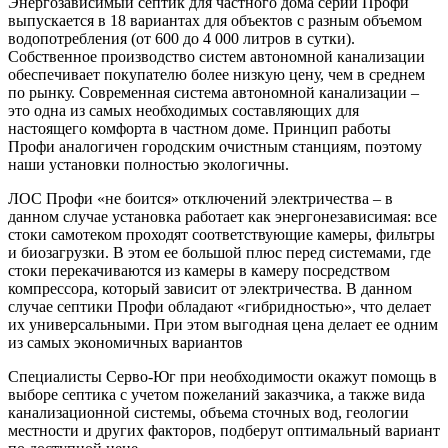
Энергозависимый септик для частного дома серии Профи
выпускается в 18 вариантах для объектов с разным объемом
водопотребления (от 600 до 4 000 литров в сутки).
Собственное производство систем автономной канализации
обеспечивает покупателю более низкую цену, чем в среднем
по рынку. Современная система автономной канализации –
это одна из самых необходимых составляющих для
настоящего комфорта в частном доме. Принцип работы
Профи аналогичен городским очистным станциям, поэтому
наши установки полностью экологичны.
ЛОС Профи «не боится» отключений электричества – в
данном случае установка работает как энергонезависимая: все
стоки самотеком проходят соответствующие камеры, фильтры
и биозагрузки. В этом ее большой плюс перед системами, где
стоки перекачиваются из камеры в камеру посредством
компрессора, который зависит от электричества. В данном
случае септики Профи обладают «гибридностью», что делает
их универсальными. При этом выгодная цена делает ее одним
из самых экономичных вариантов
Специалисты Серво-Юг при необходимости окажут помощь в
выборе септика с учетом пожеланий заказчика, а также вида
канализационной системы, объема сточных вод, геологии
местности и других факторов, подберут оптимальный вариант